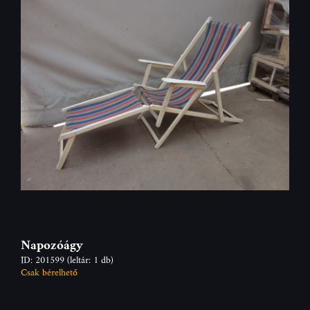
Napozóágy
ID: 201599
(leltár: 1 db)
Csak bérelhető