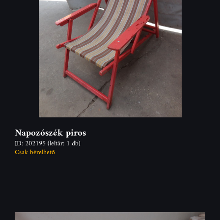
Napozószék piros
ID: 202195
(leltár: 1 db)
Csak bérelhető