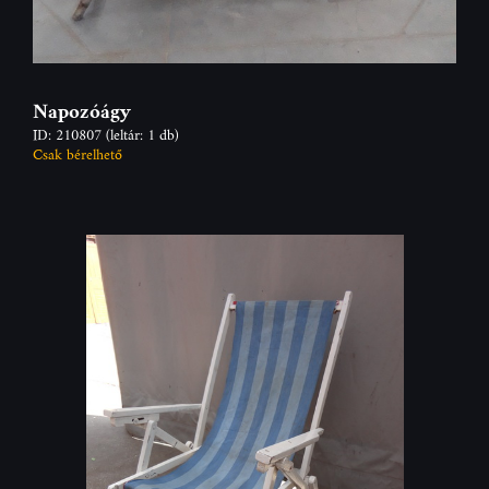
Napozóágy
ID: 210807
(leltár: 1 db)
Csak bérelhető