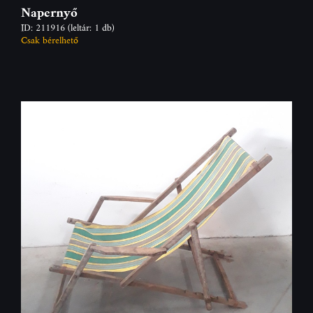
Napernyő
ID: 211916
(leltár: 1 db)
Csak bérelhető