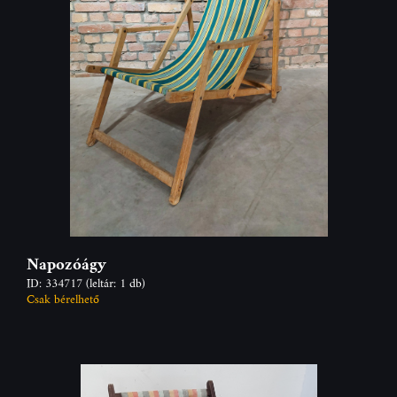
Napozóágy
ID: 334717
(leltár: 1 db)
Csak bérelhető