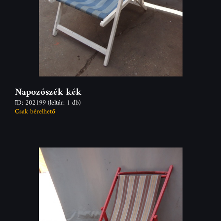
Napozószék kék
ID: 202199
(leltár: 1 db)
Csak bérelhető