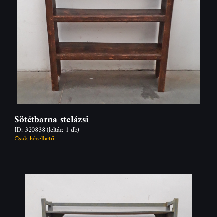
Sötétbarna stelázsi
ID: 320838
(leltár: 1 db)
Csak bérelhető