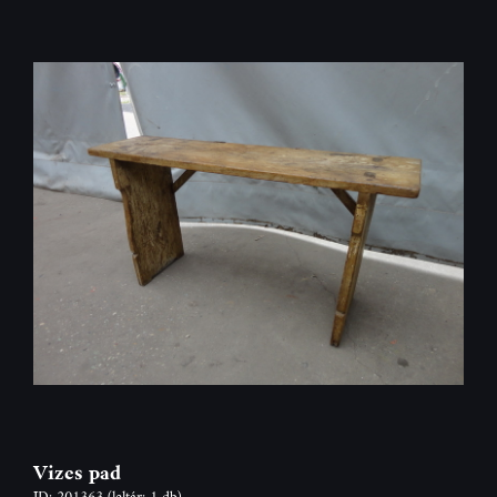
Vizes pad
ID: 201363
(leltár: 1 db)