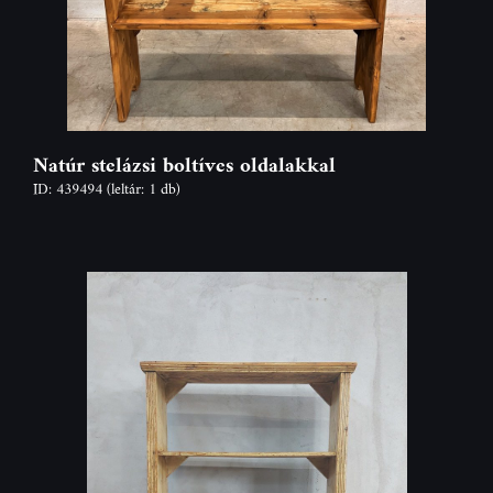
Natúr stelázsi boltíves oldalakkal
ID: 439494
(leltár: 1 db)