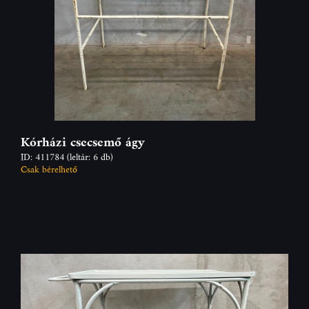
Kórházi csecsemő ágy
ID: 411784
(leltár: 6 db)
Csak bérelhető