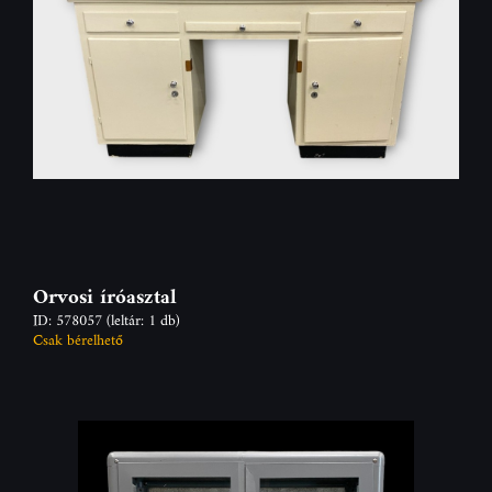
Orvosi íróasztal
ID: 578057
(leltár: 1 db)
Csak bérelhető