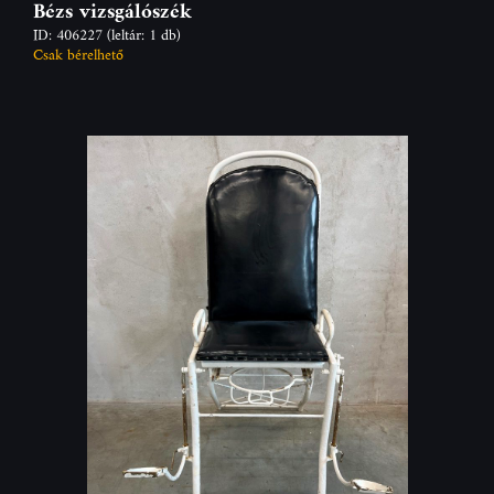
Bézs vizsgálószék
ID: 406227
(leltár: 1 db)
Csak bérelhető