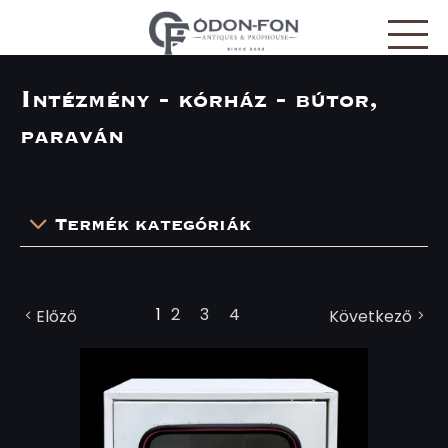
Süti preferenciák
Intézmény - kórház - bútor,
paraván
Termék kategóriák
1
2
3
4
Előző
Következő