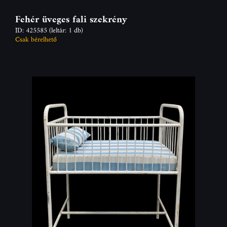
Fehér üveges fali szekrény
ID: 425585
(leltár: 1 db)
Csak bérelhető