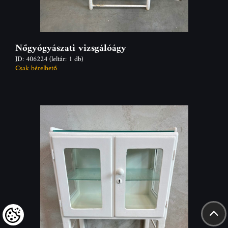
Nőgyógyászati vizsgálóágy
ID: 406224
(leltár: 1 db)
Csak bérelhető