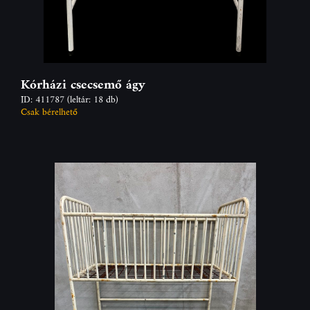
Kórházi csecsemő ágy
ID: 411787
(leltár: 18 db)
Csak bérelhető