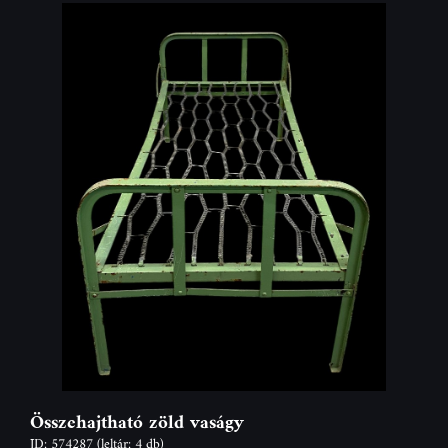
Összehajtható zöld vaságy
ID: 574287
(leltár: 4 db)