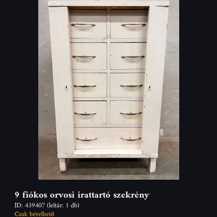
9 fiókos orvosi irattartó szekrény
ID: 439407
(leltár: 1 db)
Csak bérelhető