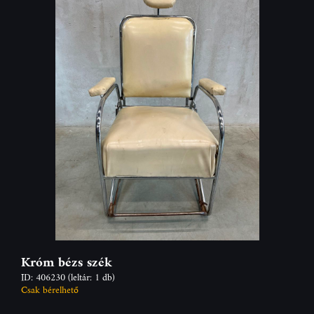
Króm bézs szék
ID: 406230
(leltár: 1 db)
Csak bérelhető