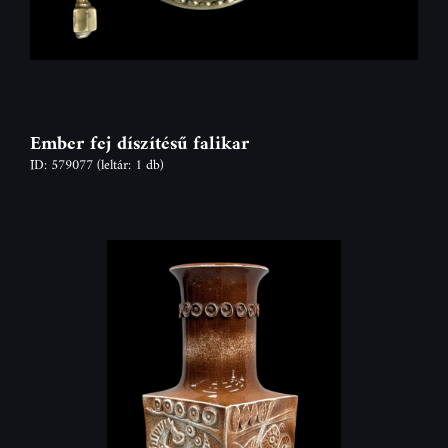
Ember fej díszítésű falikar
ID: 579077
(leltár: 1 db)