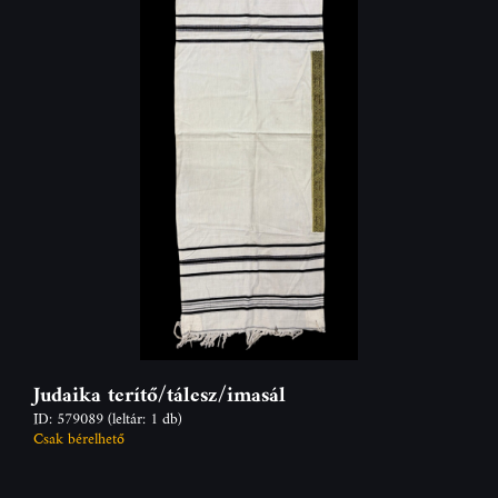
Judaika terítő/tálesz/imasál
ID: 579089
(leltár: 1 db)
Csak bérelhető