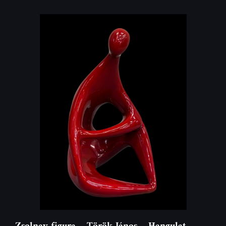
Zsolnay figura – Török János – Hangulat