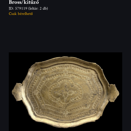
Bross/kitűző
ID: 579119
(leltár: 2 db)
Csak bérelhető