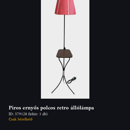
Piros ernyős polcos retro állólámpa
ID: 579128
(leltár: 1 db)
Csak bérelhető