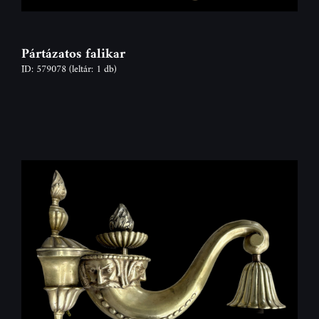
Pártázatos falikar
ID: 579078
(leltár: 1 db)