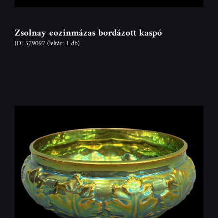
Zsolnay eozinmázas bordázott kaspó
ID: 579097
(leltár: 1 db)