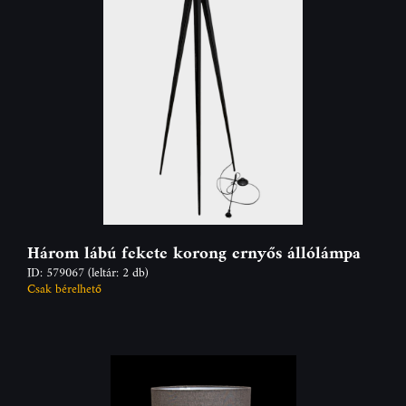
Három lábú fekete korong ernyős állólámpa
ID: 579067
(leltár: 2 db)
Csak bérelhető