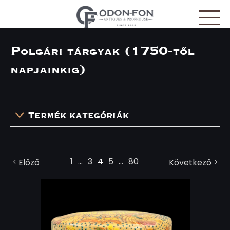
Süti preferenciák
Polgári tárgyak (1750-től
napjainkig)
Termék kategóriák
1
...
3
4
5
...
80
Előző
Következő