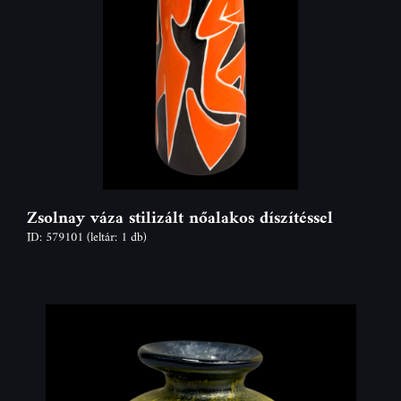
Zsolnay váza stilizált nőalakos díszítéssel
ID: 579101
(leltár: 1 db)