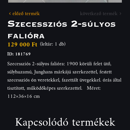
előző termék
következő termék
Szecessziós 2-súlyos
falióra
129 000 Ft
(leltár: 1 db)
ID: 181769
Szecessziós 2-súlyos falióra: 1900 körüli felet ütő,
súlyhuzamú, Junghans márkájú szerkezettel, festett
szecessziós ón veretekkel, fazettált üvegekkel. órás által
tisztított, működőképes szerkezettel. Méret:
112×36×16 cm
Kapcsolódó termékek