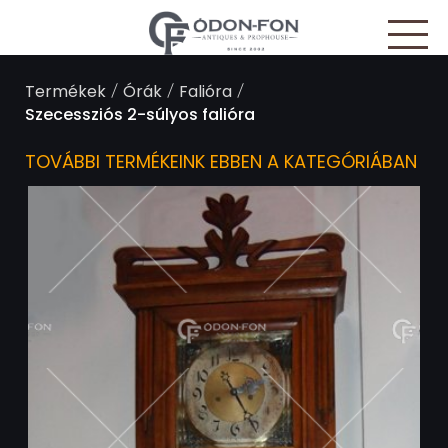
Süti preferenciák
/
/
/
Termékek
Órák
Falióra
Szecessziós 2-súlyos falióra
TOVÁBBI TERMÉKEINK EBBEN A KATEGÓRIÁBAN