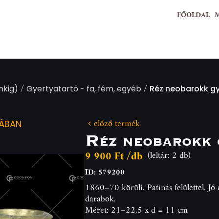
FŐOLDAL
/
/
nkig)
Gyertyatartó - fa, fém, egyéb
Réz neobarokk gy
előző termék
IÁBAN
Réz neobarokk 
9 900 Ft /db
(leltár: 2 db)
ID: 579200
1860–70 körüli. Patinás felülettel. Jó
darabok.
Méret: 21–22,5 x d = 11 cm