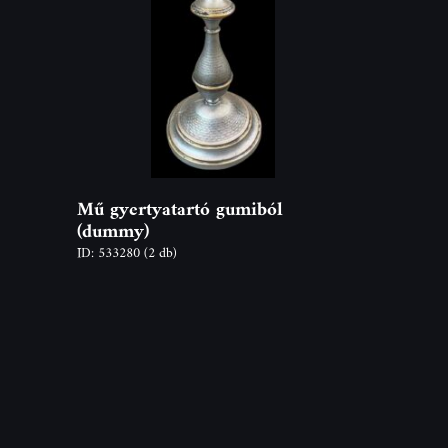
Mű gyertyatartó gumiból
(dummy)
ID: 533280
(2 db)