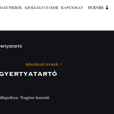
MAGUNKRÓL
SZOLGÁLTATÁSOK
KAPCSOLAT
HU
EN
DE
ertyatartó
következő termék
gyertyatartó
 állapotban. Nagyon hasonló