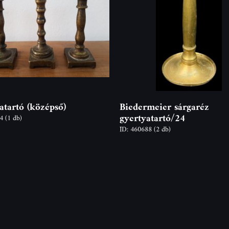
atartó (középső)
Biedermeier sárgaréz
gyertyatartó/24
24
(1 db)
ID: 460688
(2 db)