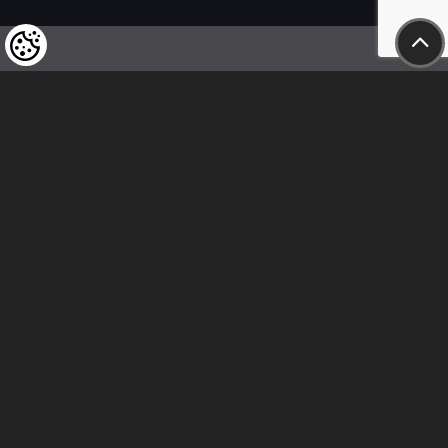
Felhívjuk tisztelt vásárlóink figyelmét,
hogy a termékeinkre vonatkozó
árváltoztatás mindenkori jogát
fenntartjuk,
valamint a feltüntetett árak
nettóban értendőek!
Kövess minket
Kapcsolat
Cím: 2600 Vác, Naszály út 18.