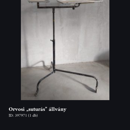
Orvosi „suturás” állvány
ID: 397971
(1 db)