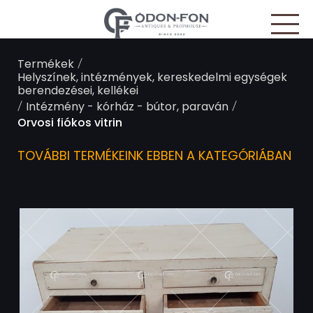
Süti preferenciák
/
Termékek
Helyszínek, intézmények, kereskedelmi egységek
berendezései, kellékei
/
/
Intézmény - kórház - bútor, paraván
Orvosi fiókos vitrin
TOVÁBBI TERMÉKEINK EBBEN A KATEGÓRIÁBAN