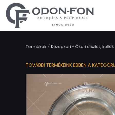
Süti preferenciák
/
Termékek
Középkori - Ókori díszlet, kellék 
TOVÁBBI TERMÉKEINK EBBEN A KATEGÓR