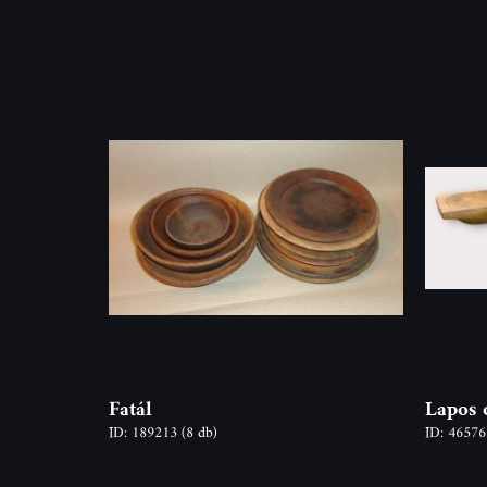
Fatál
Lapos o
ID: 189213
(8 db)
ID: 4657