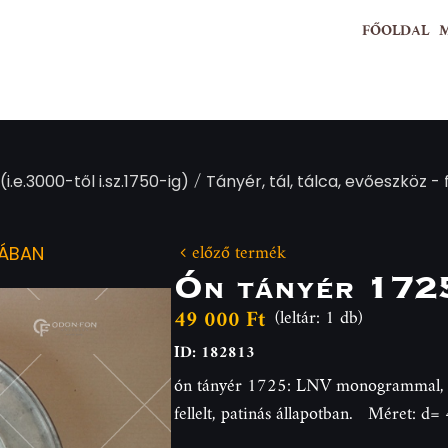
FŐOLDAL
/
(i.e.3000-től i.sz.1750-ig)
Tányér, tál, tálca, evőeszköz -
előző termék
IÁBAN
Ón tányér 172
49 000 Ft
(leltár: 1 db)
ID: 182813
ón tányér 1725: LNV monogrammal, 17
fellelt, patinás állapotban. Méret: d