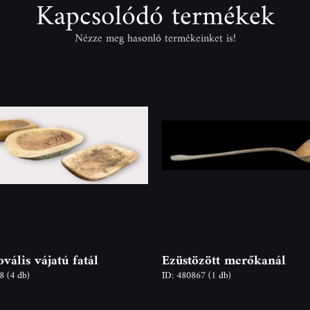
Kapcsolódó termékek
Nézze meg hasonló termékeinket is!
vális vájatú fatál
Ezüstözött merőkanál
68
(4 db)
ID: 480867
(1 db)