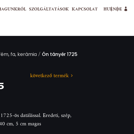
MAGUNKRÓL
SZOLGÁLTATÁSOK
KAPCSOLAT
HU
EN
DE
/
 fém, fa, kerámia
Ón tányér 1725
következő termék
5
25-ös datálással. Eredeti, szép,
= 40 cm, 5 cm magas