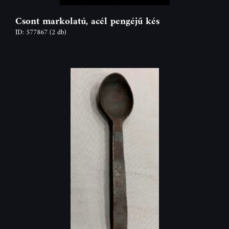
Csont markolatú, acél pengéjű kés
ID: 577867
(2 db)