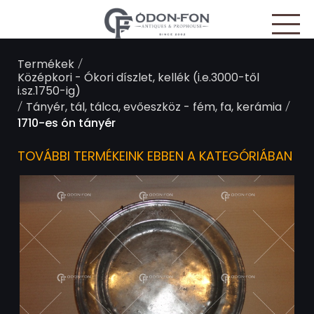
Süti preferenciák
/
Termékek
Középkori - Ókori díszlet, kellék (i.e.3000-től
i.sz.1750-ig)
/
/
Tányér, tál, tálca, evőeszköz - fém, fa, kerámia
1710-es ón tányér
TOVÁBBI TERMÉKEINK EBBEN A KATEGÓRIÁBAN