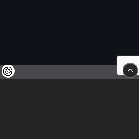
Felhívjuk tisztelt vásárlóink figyelmét,
hogy a termékeinkre vonatkozó
árváltoztatás mindenkori jogát
fenntartjuk,
valamint a feltüntetett árak
nettóban értendőek!