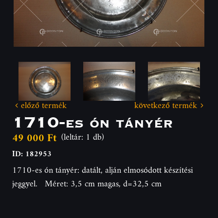
előző termék
következő termék
1710-es ón tányér
49 000 Ft
(leltár: 1 db)
ID: 182953
1710-es ón tányér: datált, alján elmosódott készítési
jeggyel. Méret: 3,5 cm magas, d=32,5 cm