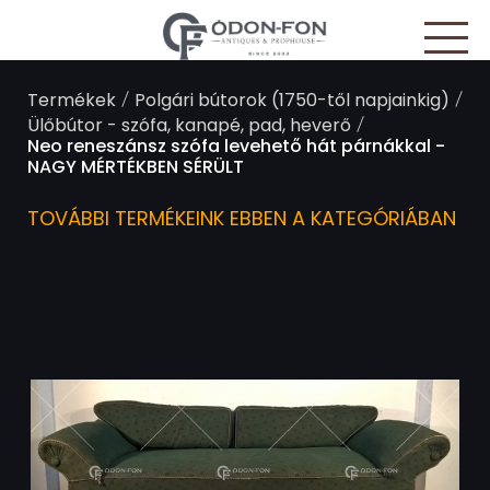
Süti preferenciák
/
/
Termékek
Polgári bútorok (1750-től napjainkig)
/
Ülőbútor - szófa, kanapé, pad, heverő
Neo reneszánsz szófa levehető hát párnákkal -
NAGY MÉRTÉKBEN SÉRÜLT
TOVÁBBI TERMÉKEINK EBBEN A KATEGÓRIÁBAN