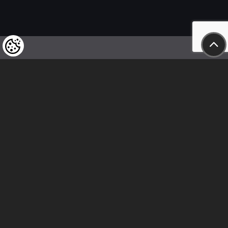
Felhívjuk tisztelt vásárlóink figyelmét,
hogy a termékeinkre vonatkozó
árváltoztatás mindenkori jogát
fenntartjuk,
valamint a feltüntetett árak
nettóban értendőek!
Kövess minket