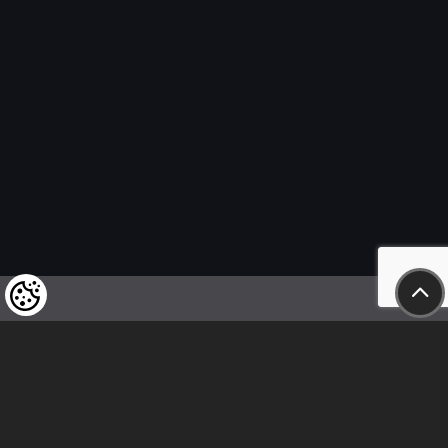
Wir weisen unsere geschätzten Kunden darauf hin,
dass wir uns das Recht vorbehalten,
die Preise unserer Produkte jederzeit zu ändern,
und dass die angegebenen Preise
als Nettobeträge zu verstehen sind!