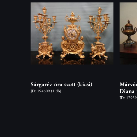
Sárgaréz óra szett (kicsi)
Márván
Diana 
ID: 194609
(1 db)
ID: 1795