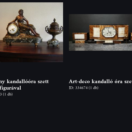
y kandallóóra szett
Art-deco kandalló óra sze
figurával
ID: 334674
(1 db)
93
(1 db)