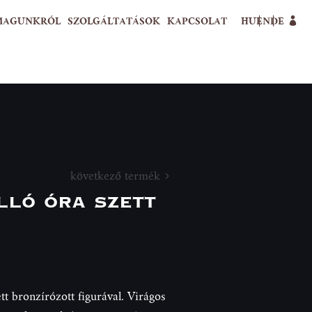
MAGUNKRÓL
SZOLGÁLTATÁSOK
KAPCSOLAT
HU
EN
DE
következő termék
ló óra szett
t bronzírózott figurával. Virágos