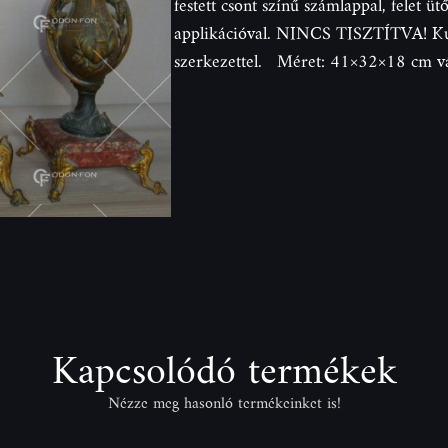
festett csont színű számlappal, felet ü
applikációval. NINCS TISZTÍTVA! Kul
szerkezettel. Méret: 41×32×18 cm 
Kapcsolódó termékek
Nézze meg hasonló termékeinket is!