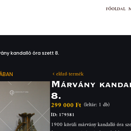
FŐOLDAL
ány kandalló óra szett 8.
előző termék
IÁBAN
Márvány kandal
8.
299 000 Ft
(leltár: 1 db)
ID: 179581
1900 körüli márvány kandalló óra szet