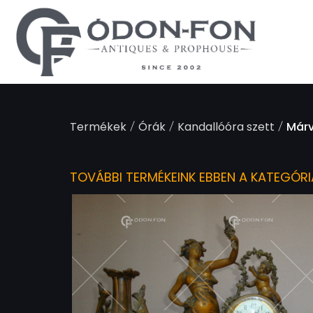
Süti preferenciák
/
/
/
Termékek
Órák
Kandallóóra szett
Márv
TOVÁBBI TERMÉKEINK EBBEN A KATEGÓR