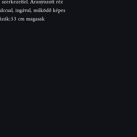
tő szerkezettel. Aranyozott réz
ccsal, ingával, működő képes
vázák:33 cm magasak