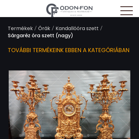
Süti preferenciák
/
/
/
Termékek
Órák
Kandallóóra szett
Sárgaréz óra szett (nagy)
TOVÁBBI TERMÉKEINK EBBEN A KATEGÓRIÁBAN