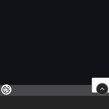
Felhívjuk tisztelt vásárlóink figyelmét,