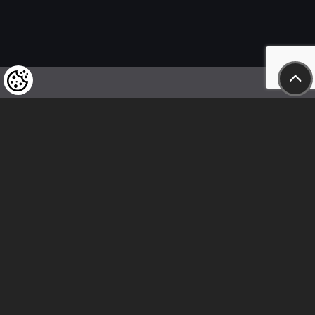
Felhívjuk tisztelt vásárlóink figyelmét,
hogy a termékeinkre vonatkozó
árváltoztatás mindenkori jogát
fenntartjuk,
valamint a feltüntetett árak
nettóban értendőek!
Kövess minket