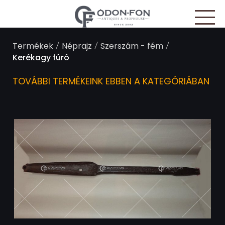
Süti preferenciák
/
/
/
Termékek
Néprajz
Szerszám - fém
Kerékagy fúró
TOVÁBBI TERMÉKEINK EBBEN A KATEGÓRIÁBAN