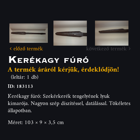
előző termék
következő termék
Kerékagy fúró
A termék áráról kérjük, érdeklődjön!
(leltár: 1 db)
ID: 183113
Kerékagy fúró: Szekérkerék tengelyének lyuk
kimarója. Nagyon szép díszítéssel, datálással. Tökéletes
állapotban.
Méret: 103 × 9 × 3,5 cm