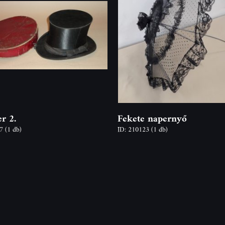
r 2.
Fekete napernyő
77
(1 db)
ID: 210123
(1 db)