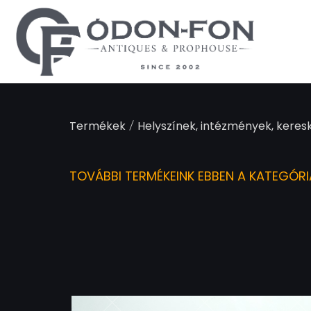
Süti preferenciák
/
Termékek
Helyszínek, intézmények, keres
TOVÁBBI TERMÉKEINK EBBEN A KATEGÓR