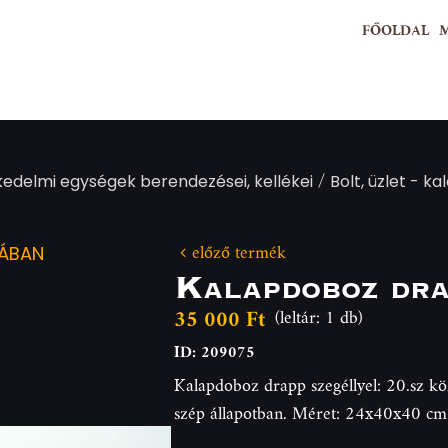
FŐOLDAL
/
kedelmi egységek berendezései, kellékei
Bolt, üzlet - k
előző termék
IÁBAN
Kalapdoboz dra
35 000 Ft
(leltár: 1 db)
ID: 209075
Kalapdoboz drapp szegéllyel: 20.sz köz
szép állapotban. Méret: 24x40x40 cm