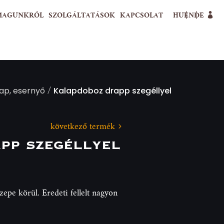
MAGUNKRÓL
SZOLGÁLTATÁSOK
KAPCSOLAT
HU
EN
DE
/
alap, esernyő
Kalapdoboz drapp szegéllyel
következő termék
pp szegéllyel
epe körül. Eredeti fellelt nagyon