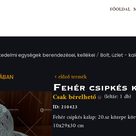
FŐOLDAL
/
kedelmi egységek berendezései, kellékei
Bolt, üzlet - k
előző termék
IÁBAN
Fehér csipkés 
Csak bérelhető
(leltár: 1 db)
ID: 210423
Fehér csipkés kalap: 20.sz közepe körü
10x29x30 cm