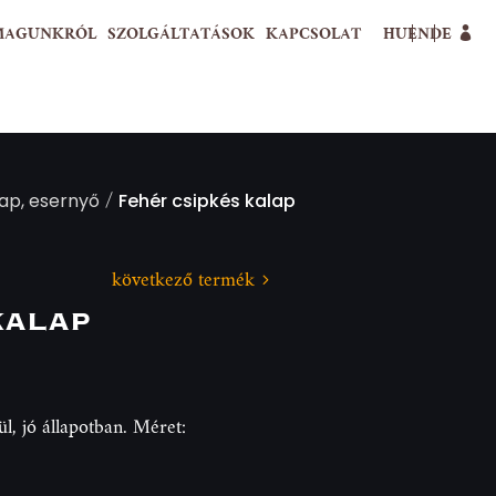
MAGUNKRÓL
SZOLGÁLTATÁSOK
KAPCSOLAT
HU
EN
DE
/
alap, esernyő
Fehér csipkés kalap
következő termék
kalap
l, jó állapotban. Méret: