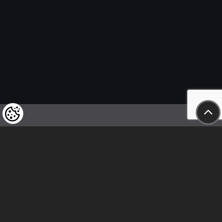
Felhívjuk tisztelt vásárlóink figyelmét,
hogy a termékeinkre vonatkozó
árváltoztatás mindenkori jogát
fenntartjuk,
valamint a feltüntetett árak
nettóban értendőek!