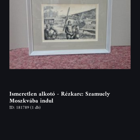
Ismeretlen alkotó - Rézkarc: Szamuely
Moszkvába indul
ID: 181789
(1 db)