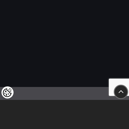
Felhívjuk tisztelt vásárlóink figyelmét,
hogy a termékeinkre vonatkozó
árváltoztatás mindenkori jogát