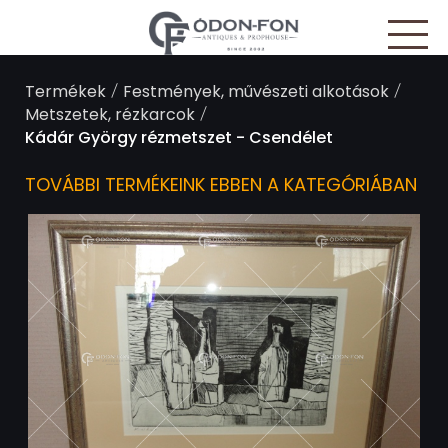
Süti preferenciák
/
/
Termékek
Festmények, művészeti alkotások
/
Metszetek, rézkarcok
Kádár György rézmetszet - Csendélet
TOVÁBBI TERMÉKEINK EBBEN A KATEGÓRIÁBAN