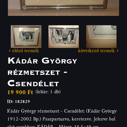
előző termék
következő termék
Kádár György
rézmetszet -
Csendélet
19 900 Ft
(leltár: 1 db)
ID: 182829
Kádár György rézmetszet - Csendélet: (Kádár György
1912-2002 Bp.) Paszpartuzva, keretezve. Jelezve bal
alsó sarokban: KÁDÁR. Méret: 38,5×49 cm