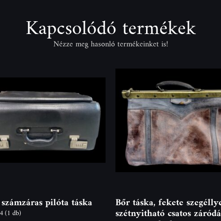
Kapcsolódó termékek
Nézze meg hasonló termékeinket is!
 számzáras pilóta táska
Bőr táska, fekete szegéllye
szétnyitható csatos záródá
94
(1 db)