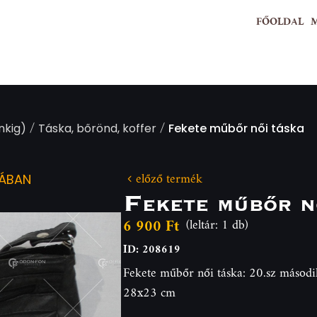
FŐOLDAL
/
/
nkig)
Táska, bőrönd, koffer
Fekete műbőr női táska
előző termék
IÁBAN
Fekete műbőr n
6 900 Ft
(leltár: 1 db)
ID: 208619
Fekete műbőr női táska: 20.sz második
28x23 cm