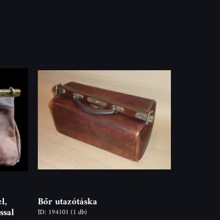
l,
Bőr utazótáska
ssal
ID: 194101
(1 db)