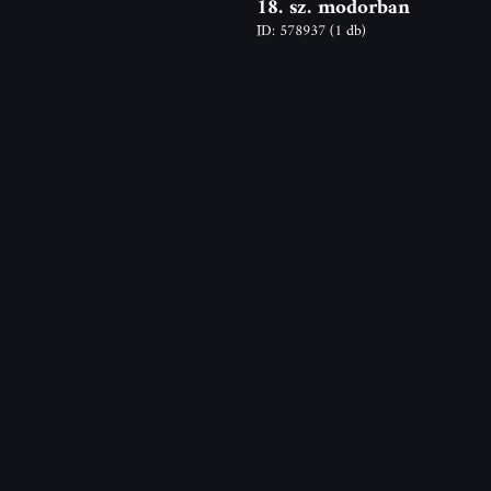
18. sz. modorban
ID: 578937
(1 db)