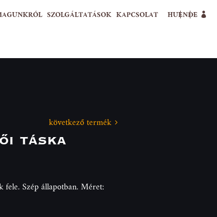
MAGUNKRÓL
SZOLGÁLTATÁSOK
KAPCSOLAT
HU
EN
DE
következő termék
ői táska
 fele. Szép állapotban. Méret: