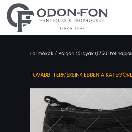
Süti preferenciák
/
Termékek
Polgári tárgyak (1750-től napjai
TOVÁBBI TERMÉKEINK EBBEN A KATEGÓR