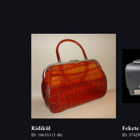
Ridikül
Fekete
ID: 186353
(1 db)
ID: 5742