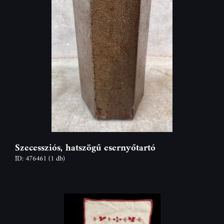
Szecessziós, hatszögű esernyőtartó
ID: 476461
(1 db)