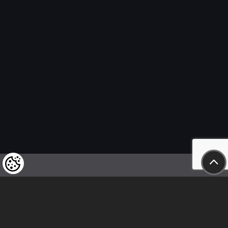
Felhívjuk tisztelt vásárlóink figyelmét,
hogy a termékeinkre vonatkozó
árváltoztatás mindenkori jogát