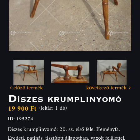
előző termék
következő termék
Díszes krumplinyomó
19 900 Ft
(leltár: 1 db)
ID: 195274
Díszes krumplinyomó: 20. sz. első fele. Keményfa.
Eredeti, patinás, tisztított állapotban, vaxolt felülettel.