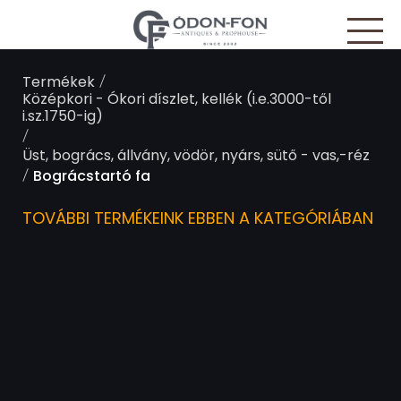
Süti preferenciák
/
Termékek
Középkori - Ókori díszlet, kellék (i.e.3000-től
i.sz.1750-ig)
/
Üst, bogrács, állvány, vödör, nyárs, sütő - vas,-réz
/
Bográcstartó fa
TOVÁBBI TERMÉKEINK EBBEN A KATEGÓRIÁBAN