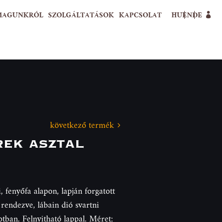
MAGUNKRÓL
SZOLGÁLTATÁSOK
KAPCSOLAT
HU
EN
DE
következő termék
rek asztal
 fenyőfa alapon, lapján forgatott
 rendezve, lábain dió svartni
potban. Felnyitható lappal. Méret: