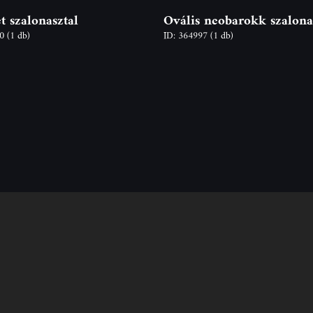
 szalonasztal
Ovális neobarokk szalona
20
(1 db)
ID: 364997
(1 db)
Kövess
Kapcsola
minket
elmét,
Cím: 2600 Vác,
zó
át
E-mail: info@o
k
Mucsy Ágnes (é