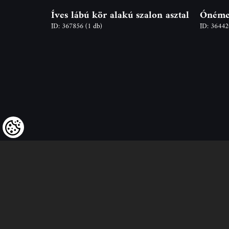
Íves lábú kör alakú szalon asztal
Ónémet
ID: 367856
(1 db)
ID: 3644
Felhívjuk tisztelt vásárlóink figy
hogy a termékeinkre vonatko
árváltoztatás mindenkori jog
fenntartjuk,
valamint a feltüntetett ára
nettóban értendőek!