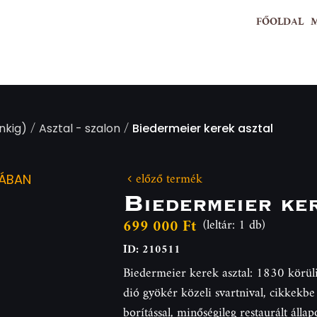
FŐOLDAL
/
/
nkig)
Asztal - szalon
Biedermeier kerek asztal
előző termék
IÁBAN
Biedermeier ke
699 000 Ft
(leltár: 1 db)
ID: 210511
Biedermeier kerek asztal: 1830 körüli,
dió gyökér közeli svartnival, cikkekbe
borítással, minőségileg restaurált álla