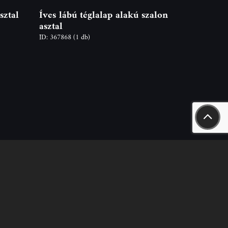
sztal
Íves lábú téglalap alakú szalon
asztal
ID: 367868
(1 db)
t
 Naszály út 18.
don-fon.hu
rtékesítés, bérbeadás) +36-20-244-63-53