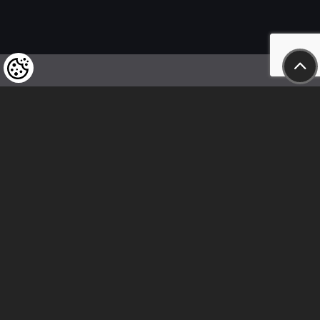
Wir weisen unsere geschätzten Kunden darauf hin,
dass wir uns das Recht vorbehalten,
die Preise unserer Produkte jederzeit zu ändern,
und dass die angegebenen Preise
als Nettobeträge zu verstehen sind!
In unserem Geschäft sind nur sofortige
Überweisungen vor Ort und Barzahlungen möglich.
Folge uns