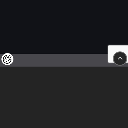
Wir weisen unsere geschätzten Kunden darauf hin,
dass wir uns das Recht vorbehalten,
die Preise unserer Produkte jederzeit zu ändern,
und dass die angegebenen Preise
als Nettobeträge zu verstehen sind!
In unserem Geschäft sind nur sofortige
Überweisungen vor Ort und Barzahlungen möglich.