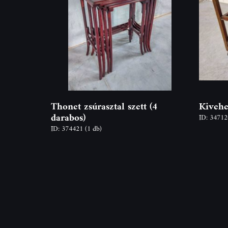
Thonet zsúrasztal szett (4
Kivehe
darabos)
ID: 3471
ID: 374421
(1 db)