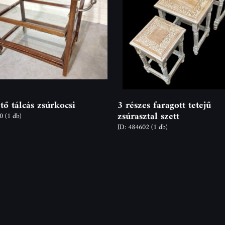
tő tálcás zsúrkocsi
3 részes faragott tetejű
zsúrasztal szett
20
(1 db)
ID: 484602
(1 db)