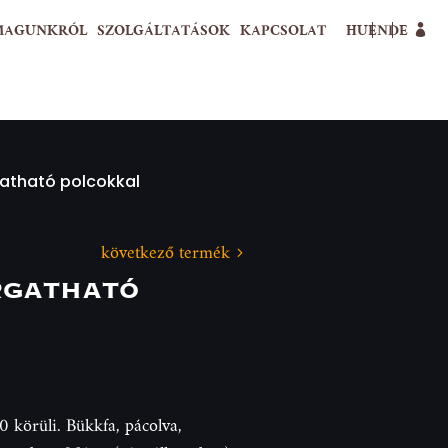
MAGUNKRÓL
SZOLGÁLTATÁSOK
KAPCSOLAT
HU
EN
DE
gatható polcokkal
következő termék
rgatható
0 körüli. Bükkfa, pácolva,