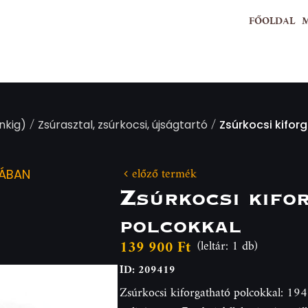
FŐOLDAL
/
/
nkig)
Zsúrasztal, zsúrkocsi, újságtartó
Zsúrkocsi kifor
előző termék
IÁBAN
Zsúrkocsi kifo
polcokkal
139 900 Ft
(leltár: 1 db)
ID: 209419
Zsúrkocsi kiforgatható polcokkal: 194