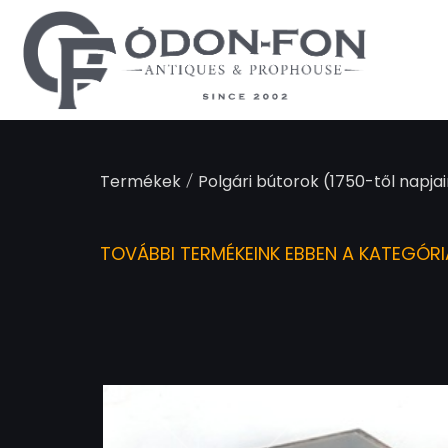
Süti preferenciák
/
Termékek
Polgári bútorok (1750-től napjai
TOVÁBBI TERMÉKEINK EBBEN A KATEGÓR