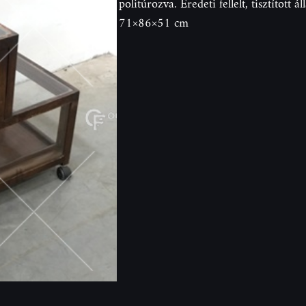
politúrozva. Eredeti fellelt, tisztított 
71×86×51 cm