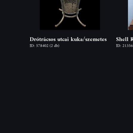
Drótrácsos utcai kuka/szemetes
Shell 
ID: 578402
(2 db)
ID: 2135