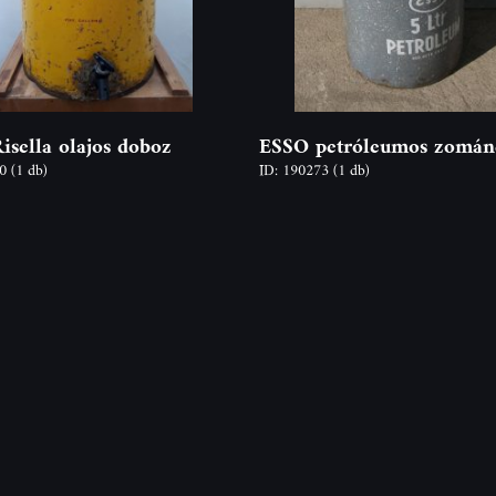
Risella olajos doboz
ESSO petróleumos zomán
60
(1 db)
ID: 190273
(1 db)