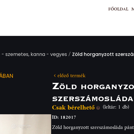
FŐOLDAL
/
 - szemetes, kanna - vegyes
Zöld horganyzott szersz
előző termék
IÁBAN
Zöld horganyzo
szerszámosláda
Csak bérelhető
(leltár: 1 db)
ID: 182017
Zöld horganyzott szerszámosláda pán