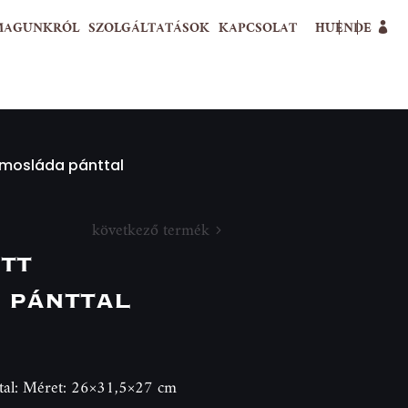
MAGUNKRÓL
SZOLGÁLTATÁSOK
KAPCSOLAT
HU
EN
DE
ámosláda pánttal
következő termék
tt
 pánttal
ttal: Méret: 26×31,5×27 cm