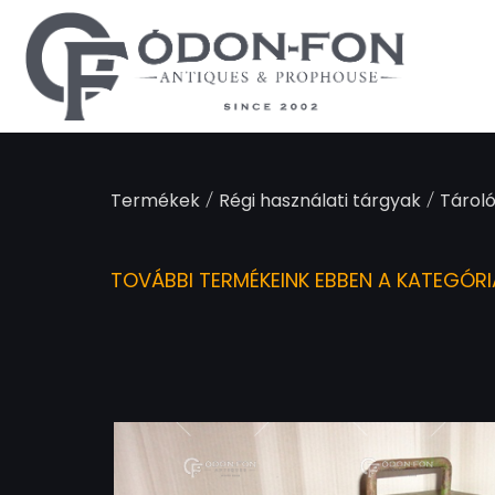
Süti preferenciák
/
/
Termékek
Régi használati tárgyak
Tároló
TOVÁBBI TERMÉKEINK EBBEN A KATEGÓR