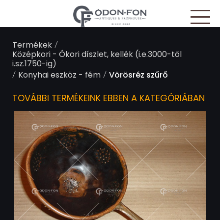
/
Termékek
Középkori - Ókori díszlet, kellék (i.e.3000-től
i.sz.1750-ig)
/
/
Konyhai eszköz - fém
Vörösréz szűrő
TOVÁBBI TERMÉKEINK EBBEN A KATEGÓRIÁBAN