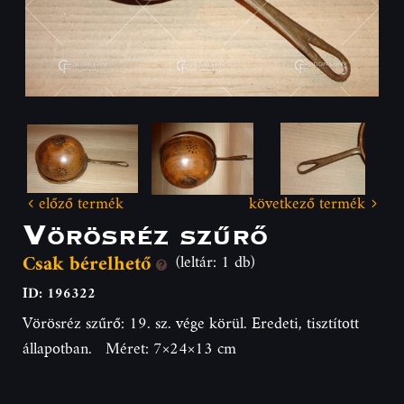
előző termék
következő termék
Vörösréz szűrő
Csak bérelhető
(leltár: 1 db)
ID: 196322
Vörösréz szűrő: 19. sz. vége körül. Eredeti, tisztított
állapotban. Méret: 7×24×13 cm