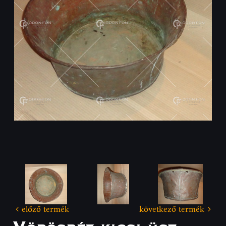
előző termék
következő termék
Vörösréz kicsi üst