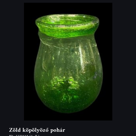
Zöld köpölyöző pohár