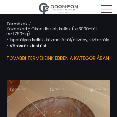
Süti preferenciák
/
Termékek
Középkori - Ókori díszlet, kellék (i.e.3000-től
i.sz.1750-ig)
/
Ispotályos kellék, kézmosó tál/állvány, víztartály
/
Vörösréz kicsi üst
TOVÁBBI TERMÉKEINK EBBEN A KATEGÓRIÁBAN