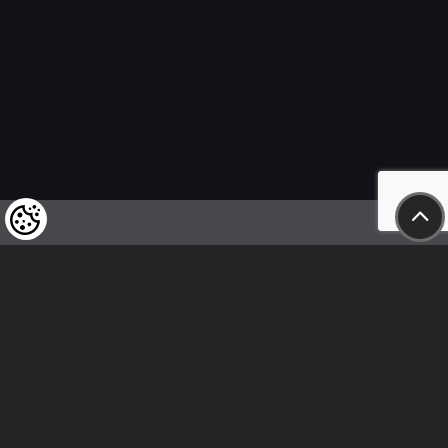
Felhívjuk tisztelt vásárlóink figyelmét,
hogy a termékeinkre vonatkozó
árváltoztatás mindenkori jogát
fenntartjuk,
valamint a feltüntetett árak
nettóban értendőek!