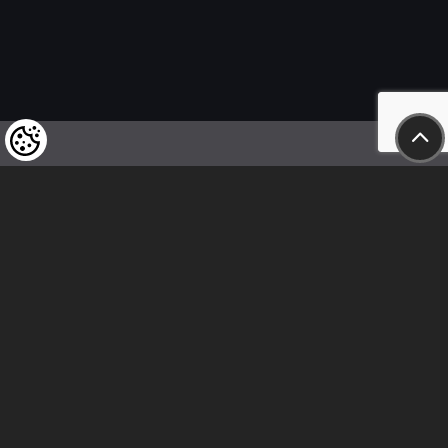
Felhívjuk tisztelt vásárlóink figyelmét,
hogy a termékeinkre vonatkozó
árváltoztatás mindenkori jogát
fenntartjuk,
valamint a feltüntetett árak
nettóban értendőek!
Kövess minket