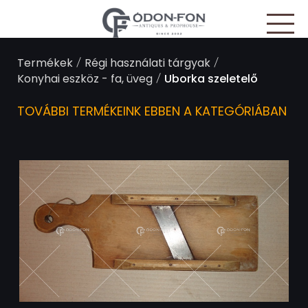
Süti preferenciák
/
/
Termékek
Régi használati tárgyak
/
Konyhai eszköz - fa, üveg
Uborka szeletelő
TOVÁBBI TERMÉKEINK EBBEN A KATEGÓRIÁBAN