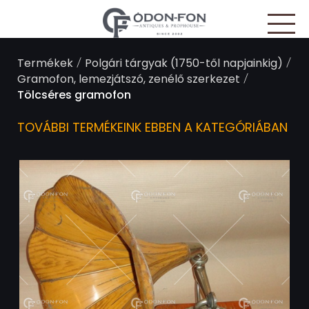
Süti preferenciák
/
/
Termékek
Polgári tárgyak (1750-től napjainkig)
/
Gramofon, lemezjátszó, zenélő szerkezet
Tölcséres gramofon
TOVÁBBI TERMÉKEINK EBBEN A KATEGÓRIÁBAN