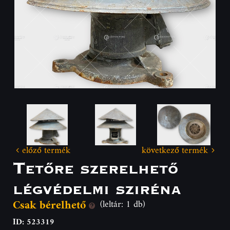
előző termék
következő termék
Tetőre szerelhető
légvédelmi sziréna
Csak bérelhető
(leltár: 1 db)
ID: 523319