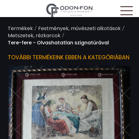
Süti preferenciák
/
/
Termékek
Festmények, művészeti alkotások
/
Metszetek, rézkarcok
Tere-fere - Olvashatatlan szignatúrával
TOVÁBBI TERMÉKEINK EBBEN A KATEGÓRIÁBAN