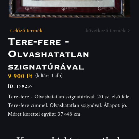
előző termék
következő termék
Tere-fere -
Olvashatatlan
szignatúrával
9 900 Ft
(leltár: 1 db)
ID: 179257
Tere-fere - Olvashatatlan szignatúrával: 20.sz. első fele.
Tere-fere címmel. Olvashatatlan szignóval. Állapot: jó.
Méret kerettel együtt: 37×48 cm