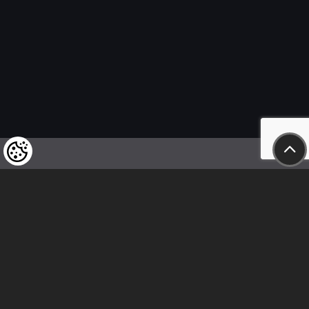
Felhívjuk tisztelt vásárlóink figyelmét,
hogy a termékeinkre vonatkozó
árváltoztatás mindenkori jogát
fenntartjuk,
valamint a feltüntetett árak
nettóban értendőek!