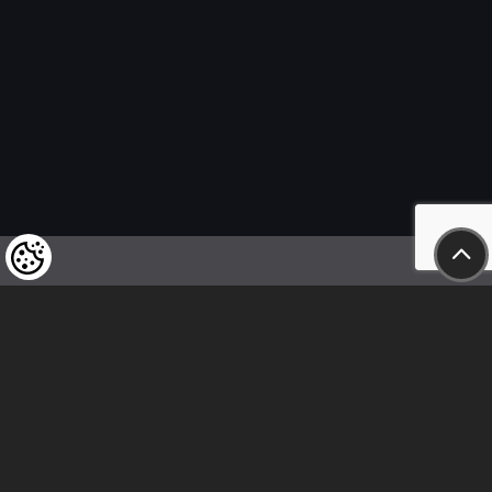
Felhívjuk tisztelt vásárlóink figyelmét,
hogy a termékeinkre vonatkozó
árváltoztatás mindenkori jogát
fenntartjuk,
valamint a feltüntetett árak
nettóban értendőek!