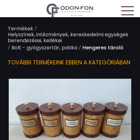
Süti preferenciák
/
Termékek
Helyszínek, intézmények, kereskedelmi egységek
berendezései, kellékei
/
/
Bolt - gyógyszertár, patika
Hengeres tároló
TOVÁBBI TERMÉKEINK EBBEN A KATEGÓRIÁBAN