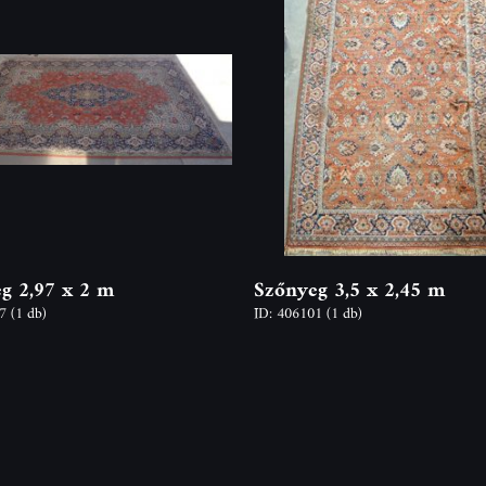
g 2,97 x 2 m
Szőnyeg 3,5 x 2,45 m
27
(1 db)
ID: 406101
(1 db)