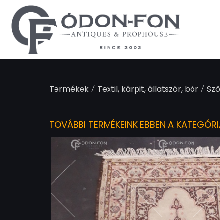
Süti preferenciák
/
/
Termékek
Textil, kárpit, állatszőr, bőr
Sző
TOVÁBBI TERMÉKEINK EBBEN A KATEGÓR