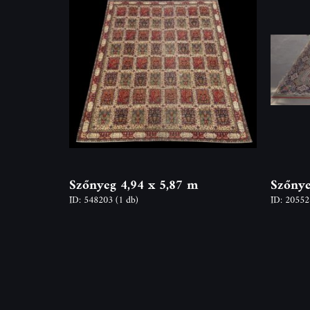
Szőnyeg 4,94 x 5,87 m
Szőnye
ID: 548203
(1 db)
ID: 2055