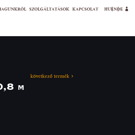
MAGUNKRÓL
SZOLGÁLTATÁSOK
KAPCSOLAT
HU
EN
DE
következő termék
0,8 m