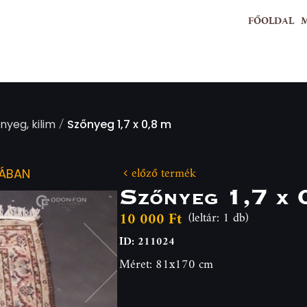
FŐOLDAL
/
nyeg, kilim
Szőnyeg 1,7 x 0,8 m
előző termék
IÁBAN
Szőnyeg 1,7 x 
10 000 Ft
(leltár: 1 db)
ID: 211024
Méret: 81x170 cm