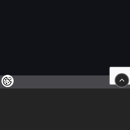
Felhívjuk tisztelt vásárlóink figyelmét,
hogy a termékeinkre vonatkozó
árváltoztatás mindenkori jogát
fenntartjuk,
valamint a feltüntetett árak
nettóban értendőek!