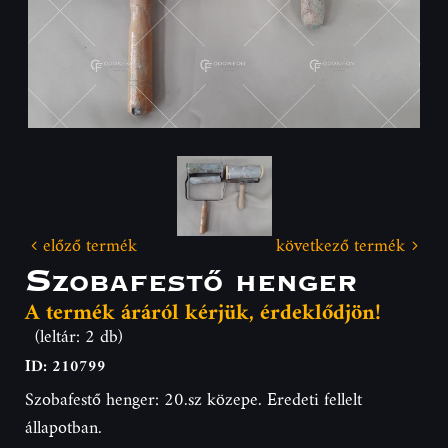
előző termék
következő termék
Szobafestő henger
A termék áráról kérjük, érdeklődjön!
(leltár: 2 db)
ID: 210799
Szobafestő henger: 20.sz közepe. Eredeti fellelt
állapotban.