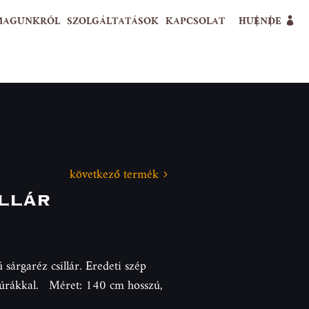
MAGUNKRÓL
SZOLGÁLTATÁSOK
KAPCSOLAT
HU
EN
DE
következő termék
llár
 sárgaréz csillár. Eredeti szép
 búrákkal. Méret: 140 cm hosszú,