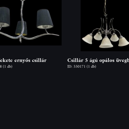
ekete ernyős csillár
Csillár 5 ágú opálos üveg
68
(1 db)
ID: 550171
(1 db)