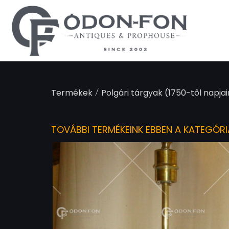
Süti preferenciák
/
Termékek
Polgári tárgyak (1750-től napjai
TOVÁBBI TERMÉKEINK EBBEN A KATEGÓR