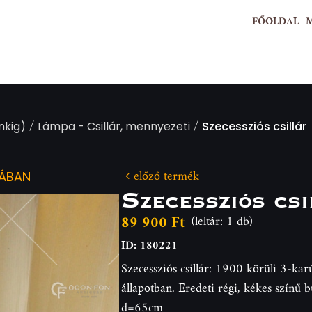
FŐOLDAL
/
/
nkig)
Lámpa - Csillár, mennyezeti
Szecessziós csillár
előző termék
IÁBAN
Szecessziós csi
89 900 Ft
(leltár: 1 db)
ID: 180221
Szecessziós csillár: 1900 körüli 3-karú
állapotban. Eredeti régi, kékes színű
d=65cm