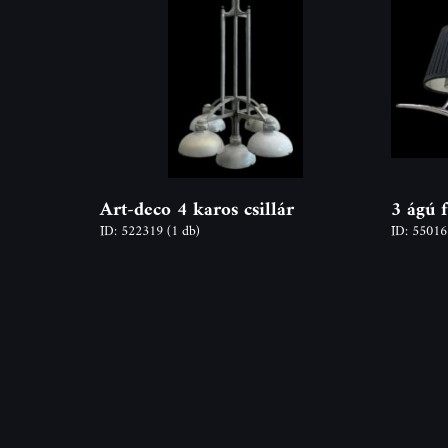
Art-deco 4 karos csillár
3 ágú f
ID: 522319
(1 db)
ID: 5501