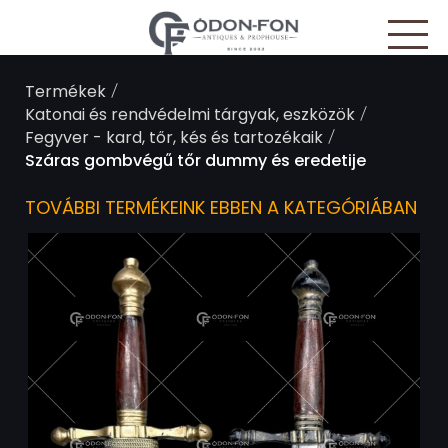
Süti preferenciák
/
Termékek
/
Katonai és rendvédelmi tárgyak, eszközök
/
Fegyver - kard, tőr, kés és tartozékaik
Száras gombvégű tőr dummy és eredetije
TOVÁBBI TERMÉKEINK EBBEN A KATEGÓRIÁBAN