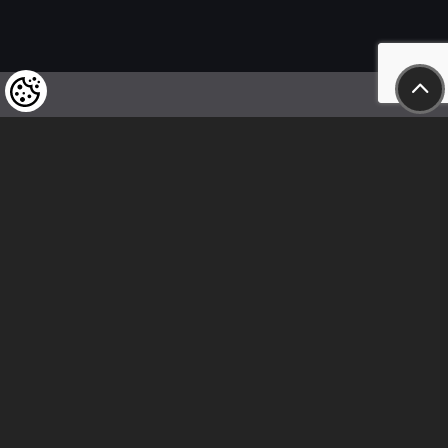
Felhívjuk tisztelt vásárlóink figyelmét,
hogy a termékeinkre vonatkozó
árváltoztatás mindenkori jogát
fenntartjuk,
valamint a feltüntetett árak
nettóban értendőek!
Kövess minket