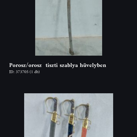
Porosz/orosz tiszti szablya hüvelyben
ID: 373705
(1 db)