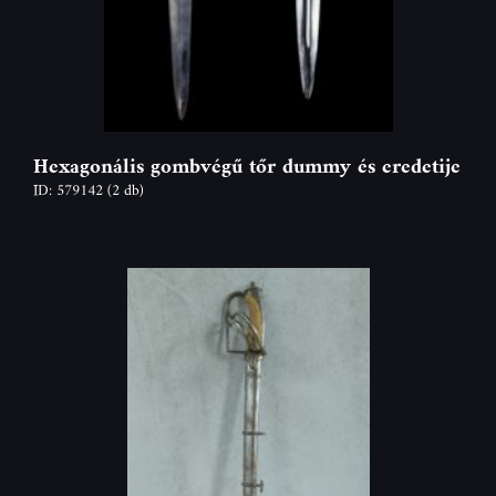
Hexagonális gombvégű tőr dummy és eredetije
ID: 579142
(2 db)