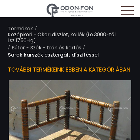
Süti preferenciák
/
Termékek
Középkori - Ókori díszlet, kellék (i.e.3000-től
i.sz.1750-ig)
/
/
Bútor - Szék - trón és karfás
Sarok karszék esztergált díszítéssel
TOVÁBBI TERMÉKEINK EBBEN A KATEGÓRIÁBAN