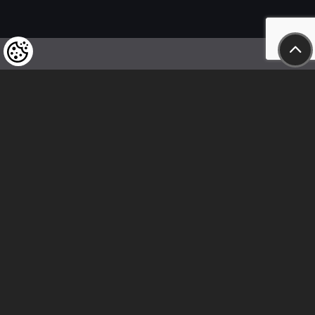
Felhívjuk tisztelt vásárlóink figyelmét,
hogy a termékeinkre vonatkozó
árváltoztatás mindenkori jogát
fenntartjuk,
valamint a feltüntetett árak
nettóban értendőek!
Kövess minket
Kapcsolat