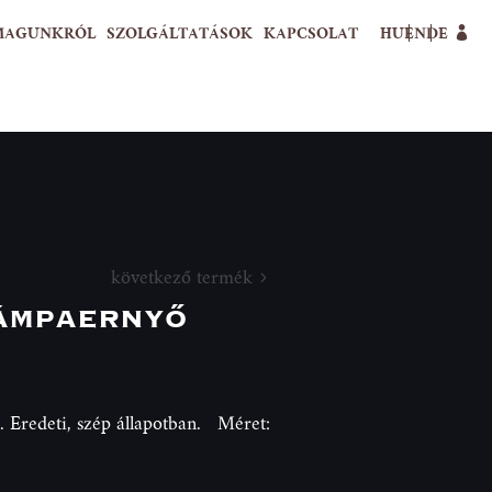
MAGUNKRÓL
SZOLGÁLTATÁSOK
KAPCSOLAT
HU
EN
DE
következő termék
ámpaernyő
. Eredeti, szép állapotban. Méret: