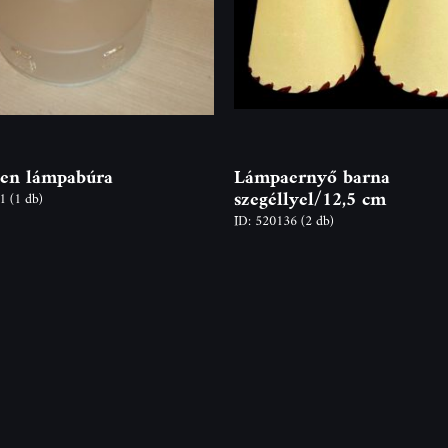
len lámpabúra
Lámpaernyő barna
szegéllyel/12,5 cm
41
(1 db)
ID: 520136
(2 db)