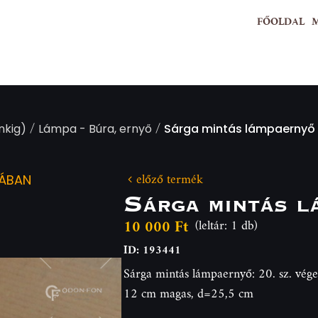
FŐOLDAL
/
/
nkig)
Lámpa - Búra, ernyő
Sárga mintás lámpaernyő
előző termék
IÁBAN
Sárga mintás l
10 000 Ft
(leltár: 1 db)
ID: 193441
Sárga mintás lámpaernyő: 20. sz. vége
12 cm magas, d=25,5 cm