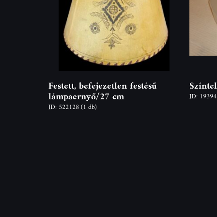
Festett, befejezetlen festésű
Színte
lámpaernyő/27 cm
ID: 1939
ID: 522128
(1 db)