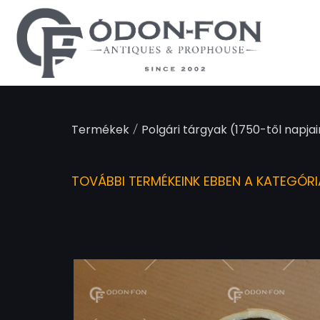
Süti preferenciák
/
Termékek
Polgári tárgyak (1750-től napjai
TOVÁBBI TERMÉKEINK EBBEN A KATEGÓR