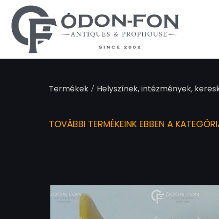
Süti preferenciák
/
Termékek
Helyszínek, intézmények, keres
TOVÁBBI TERMÉKEINK EBBEN A KATEGÓR