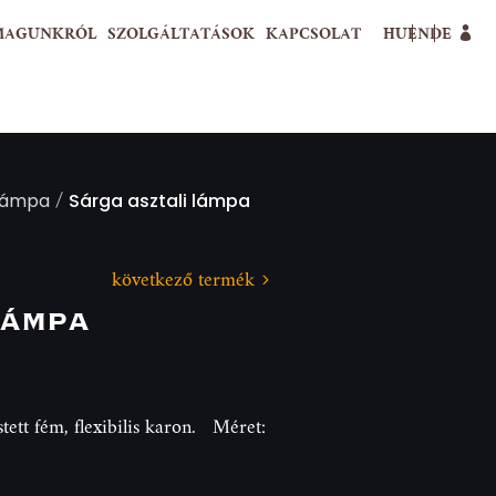
MAGUNKRÓL
SZOLGÁLTATÁSOK
KAPCSOLAT
HU
EN
DE
/
 lámpa
Sárga asztali lámpa
következő termék
lámpa
tett fém, flexibilis karon. Méret: