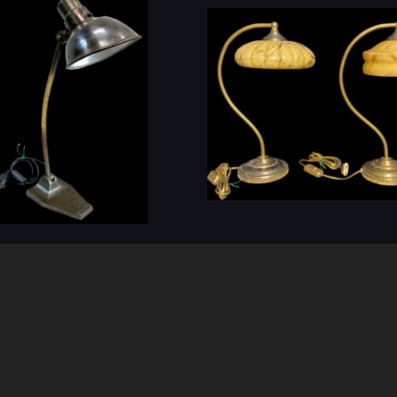
éz asztali lámpa brünizált
Könyvtári/banki asztali 
n
márvány hatású búráva 4
96
(1 db)
ID: 561084
(10 db)
Kövess
Kapcsola