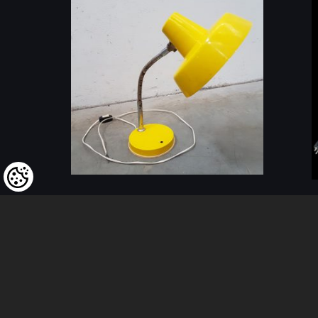
Szarvasi irodai lámpa
Sárgar
színbe
ID: 212904
(1 db)
ID: 4892