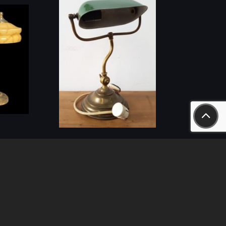
lámpa
Banklámpa
1 cm
ID: 319736
(1 db)
t