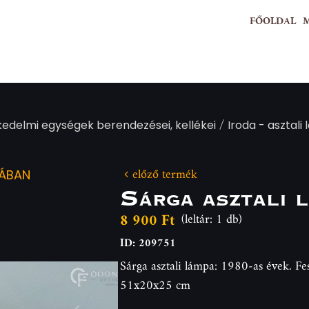
FŐOLDAL
/
kedelmi egységek berendezései, kellékei
Iroda - asztali
előző termék
IÁBAN
Sárga asztali 
8 900 Ft
(leltár: 1 db)
ID: 209751
Sárga asztali lámpa: 1980-as évek. Fes
51x20x25 cm