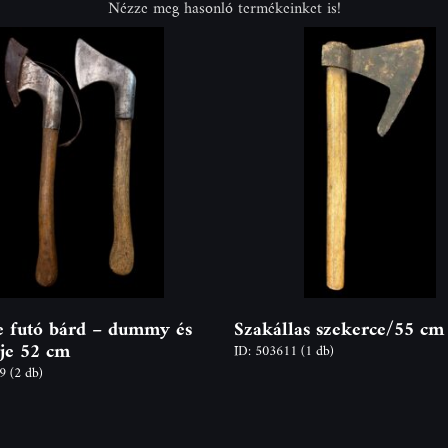
Nézze meg hasonló termékeinket is!
 futó bárd – dummy és
Szakállas szekerce/55 cm
ije 52 cm
ID: 503611
(1 db)
09
(2 db)