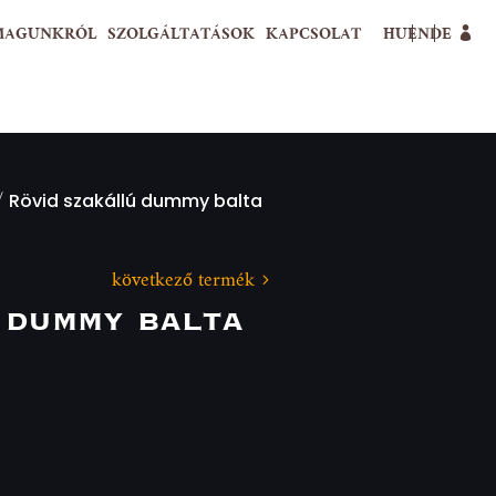
MAGUNKRÓL
SZOLGÁLTATÁSOK
KAPCSOLAT
HU
EN
DE
/
Rövid szakállú dummy balta
következő termék
 dummy balta