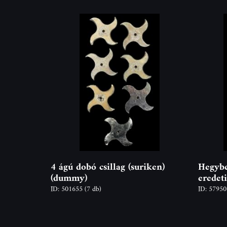
4 ágú dobó csillag (suriken)
Hegybe
(dummy)
eredet
ID: 501655
(7 db)
ID: 5795