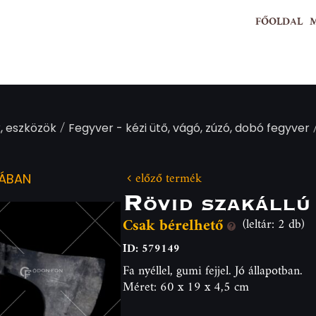
FŐOLDAL
/
, eszközök
Fegyver - kézi ütő, vágó, zúzó, dobó fegyver
előző termék
IÁBAN
Rövid szakállú
Csak bérelhető
(leltár: 2 db)
ID: 579149
Fa nyéllel, gumi fejjel. Jó állapotban.
Méret: 60 x 19 x 4,5 cm