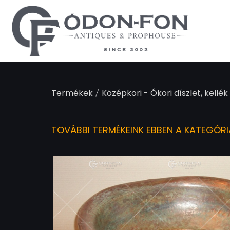
Süti preferenciák
/
Termékek
Középkori - Ókori díszlet, kellék 
TOVÁBBI TERMÉKEINK EBBEN A KATEGÓR