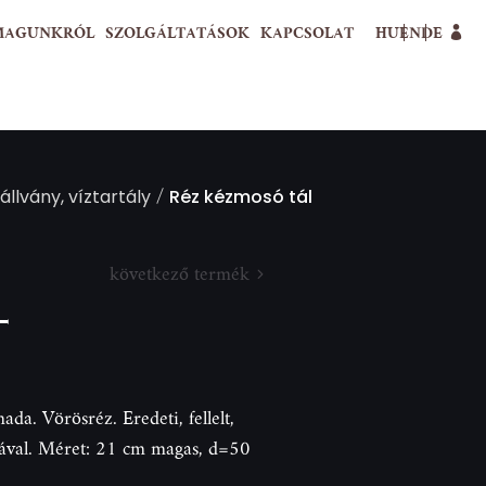
MAGUNKRÓL
SZOLGÁLTATÁSOK
KAPCSOLAT
HU
EN
DE
/
állvány, víztartály
Réz kézmosó tál
következő termék
l
da. Vörösréz. Eredeti, fellelt,
hibával. Méret: 21 cm magas, d=50