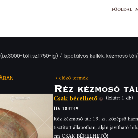
FŐOLDAL
/
(i.e.3000-től i.sz.1750-ig)
Ispotályos kellék, kézmosó tál/
előző termék
IÁBAN
Réz kézmosó tá
Csak bérelhető
(leltár: 1 db)
ID: 183749
Réz kézmosó tál: 19. sz. középső harma
tisztított állapotban, alján javítható 
cm CSAK BÉRELHETŐ!