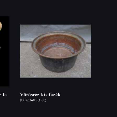
r fa
Vörösréz kis fazék
ID: 203683
(1 db)