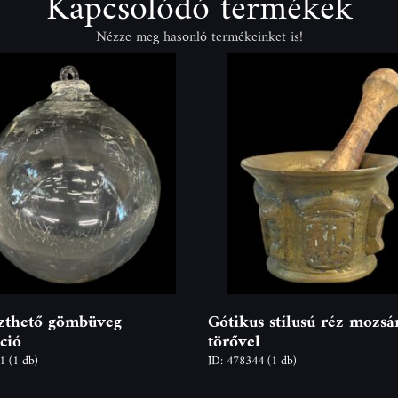
Kapcsolódó termékek
Nézze meg hasonló termékeinket is!
zthető gömbüveg
Gótikus stílusú réz mozsá
ció
törővel
31
(1 db)
ID: 478344
(1 db)