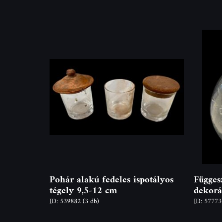
Pohár alakú fedeles ispotályos
Függes
tégely 9,5-12 cm
dekorá
ID: 539882
(3 db)
ID: 5777