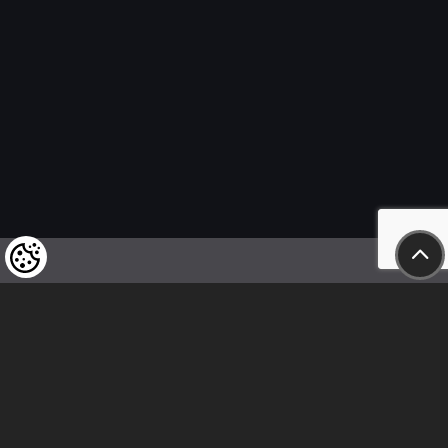
Felhívjuk tisztelt vásárlóink figyelmét,
hogy a termékeinkre vonatkozó
árváltoztatás mindenkori jogát
fenntartjuk,
valamint a feltüntetett árak
nettóban értendőek!