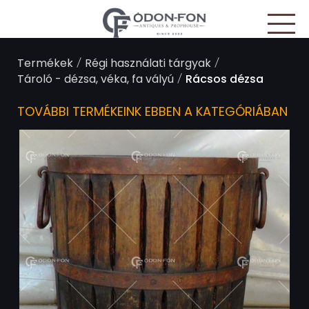
Süti preferenciák
/
/
Termékek
Régi használati tárgyak
/
Tároló - dézsa, véka, fa vályú
Rácsos dézsa
TOVÁBBI TERMÉKEINK EBBEN A KATEGÓRIÁBAN