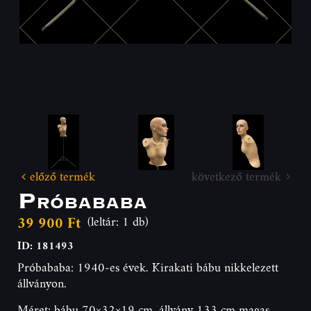
előző termék
következő termék
Próbababa
39 900 Ft
(leltár: 1 db)
ID: 181493
Próbababa: 1940-es évek. Kirakati bábu nikkelezett
állványon.
Méret: bábu 70×32×19 cm, állvány 133 cm magas,