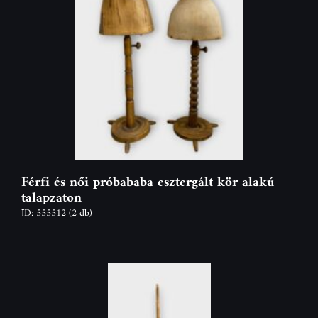
Férfi és női próbababa esztergált kör alakú
talapzaton
ID: 555512
(2 db)