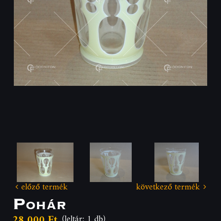
előző termék
következő termék
Pohár
28 000 Ft
(leltár: 1 db)