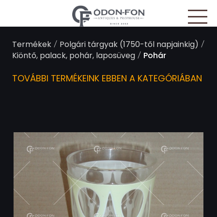
Süti preferenciák
/
/
Termékek
Polgári tárgyak (1750-től napjainkig)
/
Kiöntő, palack, pohár, laposüveg
Pohár
TOVÁBBI TERMÉKEINK EBBEN A KATEGÓRIÁBAN