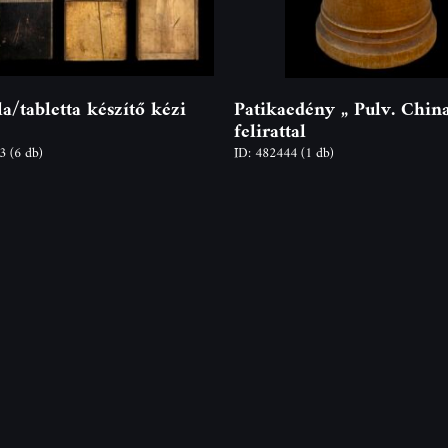
la/tabletta készítő kézi
Patikaedény „ Pulv. Chin
felirattal
53
(6 db)
ID: 482444
(1 db)