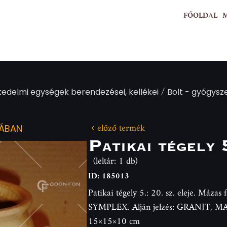
FŐOLDAL
/
kedelmi egységek berendezései, kellékei
Bolt - gyógysze
előző termék
IÁBAN
Patikai tégely 
(leltár: 1 db)
ID: 185013
Patikai tégely 5.: 20. sz. eleje. Mázas 
SYMPLEX. Alján jelzés: GRANIT,
15×15×10 cm