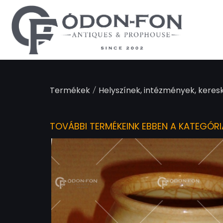
Süti preferenciák
/
Termékek
Helyszínek, intézmények, keres
TOVÁBBI TERMÉKEINK EBBEN A KATEGÓR