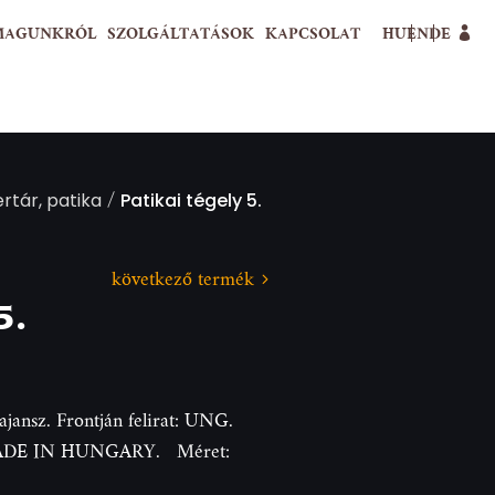
MAGUNKRÓL
SZOLGÁLTATÁSOK
KAPCSOLAT
HU
EN
DE
/
rtár, patika
Patikai tégely 5.
következő termék
5.
fajansz. Frontján felirat: UNG.
 MADE IN HUNGARY. Méret: