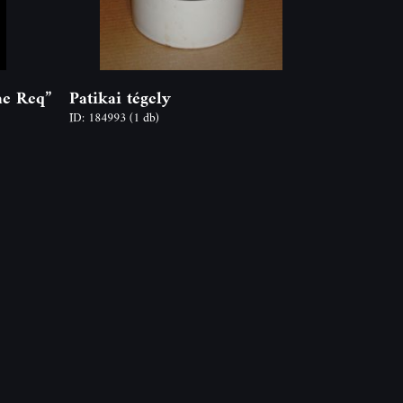
ae Req”
Patikai tégely
ID: 184993
(1 db)