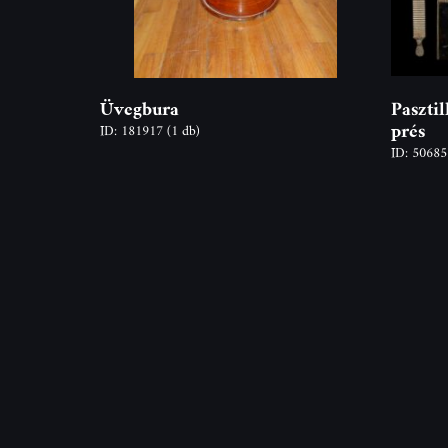
Üvegbura
Pasztil
prés
ID: 181917
(1 db)
ID: 5068