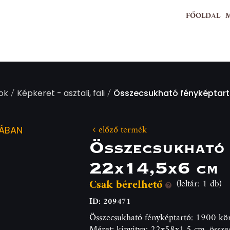
FŐOLDAL
/
/
ok
Képkeret - asztali, fali
Összecsukható fényképtart
előző termék
IÁBAN
Összecsukható 
22x14,5x6 cm
Csak bérelhető
(leltár: 1 db)
ID: 209471
Összecsukható fényképtartó: 1900 körü
Méret: kinyitva: 22x58x1,5 cm, össz