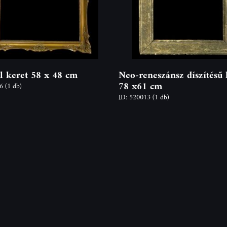
l keret 58 x 48 cm
Neo-reneszánsz díszítésű 
78 x61 cm
86
(1 db)
ID: 520013
(1 db)