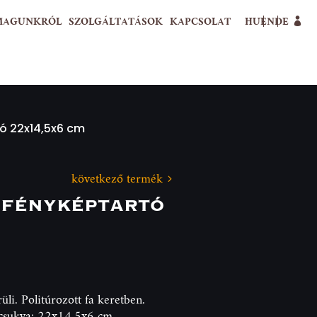
MAGUNKRÓL
SZOLGÁLTATÁSOK
KAPCSOLAT
HU
EN
DE
ó 22x14,5x6 cm
következő termék
fényképtartó
li. Politúrozott fa keretben.
ecsukva: 22x14,5x6 cm